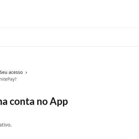
Maquininha
Máquina de 
Seu acesso
nitePay?
ha conta no App
ativo.