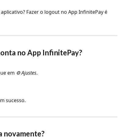
aplicativo? Fazer o logout no App InfinitePay é 
conta no App InfinitePay?
que em 
⚙️ Ajustes
.
om sucesso.
ta novamente?