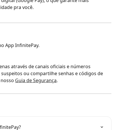
 digital (Google Pay), o que garante mais 
lidade pra você.
o App InfinitePay.
enas através de canais oficiais e números 
s suspeitos ou compartilhe senhas e códigos de 
 nosso 
Guia de Segurança
.
finitePay?