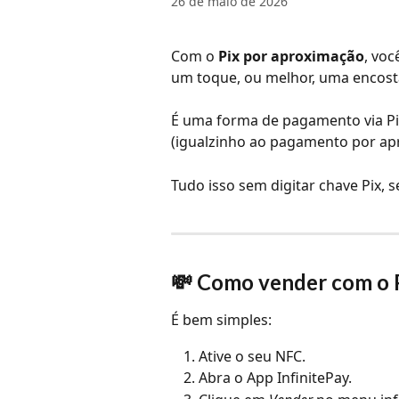
26 de maio de 2026
Com o 
Pix por aproximação
, vo
um toque, ou melhor, uma encosta
É uma forma de pagamento via Pix
(igualzinho ao pagamento por apr
Tudo isso sem digitar chave Pix,
💸 Como vender com o 
É bem simples:
Ative o seu NFC.
Abra o App InfinitePay.