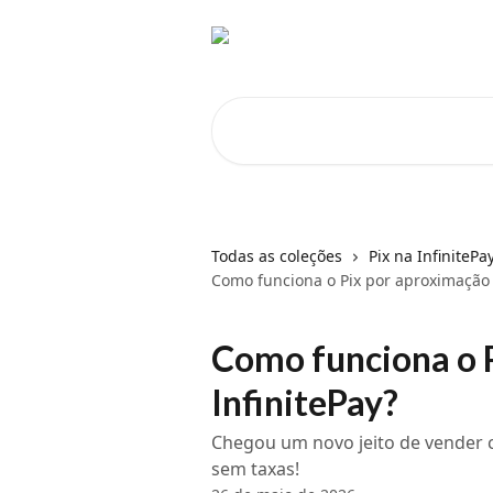
Passar para o conteúdo principal
Pesquisar artigos...
Todas as coleções
Pix na InfinitePa
Como funciona o Pix por aproximação 
Como funciona o 
InfinitePay?
Chegou um novo jeito de vender co
sem taxas!